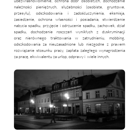
ubezwłasnowolnienie, ochrona dóbr osobistych, dochodzenie
należności pieniężnych, służebności (osobiste, gruntowe,
przesyłu), odszkodowania i zadośćuczynienia, eksmisja,
zasiedzenie, ochrona własności i posiadania, stwierdzenie
nabycia spadku, przyjęcie i odrzucenie spadku, zachowek, dział
spadku, dochodzenie roszczeń wynikłych z dyskryminacji
oraz nierównego traktowania w zatrudnieniu, mobbing,
odszkodowania za nieuzasadnione lub niezgodne z prawem
rozwiązanie stosunku pracy, zapłata zaległego wynagrodzenia
za pracę, ekwiwalentu za urlop, odprawy i wiele innych.