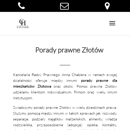
Porady prawne Złotów
Kancelaria Radcy Prawnego Anna Chabiera w ramach swojej
działalności oferuje między innymi
porady prawne dla
mieszkańców Złotowa
oraz okolic. Pomoc prawna Złotów
udzielamy klientom indywidualnym, firmom oraz wielu innym
instytucjom.
Świadczymy porady prawne Złotów w wielu dziedzinach prawa.
Służymy pomocą między innymi w takich sprawach jak: rozwody,
separacje, podziały majątków małżeńskich, alimenty, władza
rodzicielska, przysposobienie (adopcja), opieka, kontakty,