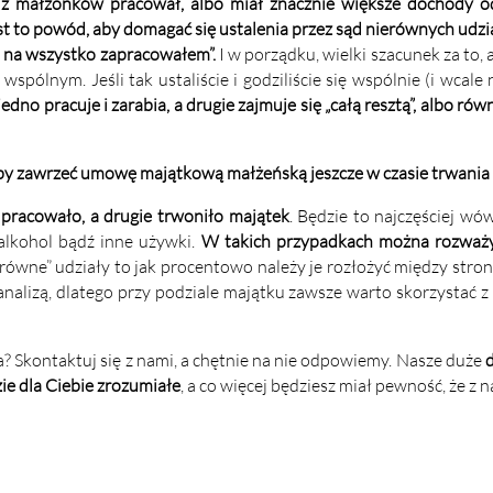
en z małżonków pracował, albo miał znacznie większe dochody o
st to powód, aby domagać się ustalenia przez sąd nierównych udz
ja na wszystko zapracowałem”.
I w porządku, wielki szacunek za to, 
ólnym. Jeśli tak ustaliście i godziliście się wspólnie (i wcale 
jedno pracuje i zarabia, a drugie zajmuje się „całą resztą”, albo rów
oby zawrzeć umowę majątkową małżeńską jeszcze w czasie trwania 
 pracowało, a drugie trwoniło majątek
. Będzie to najczęściej wó
 alkohol bądź inne używki.
W takich przypadkach można rozważy
nierówne” udziały to jak procentowo należy je rozłożyć między stro
alizą, dlatego przy podziale majątku zawsze warto skorzystać
Skontaktuj się z nami, a chętnie na nie
odpowiemy
. Nasze duże
ie dla Ciebie zrozumiałe
, a co więcej będziesz miał pewność, że z 