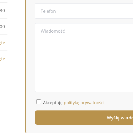
:30
:00
ęte
ęte
Akceptuję
politykę prywatności