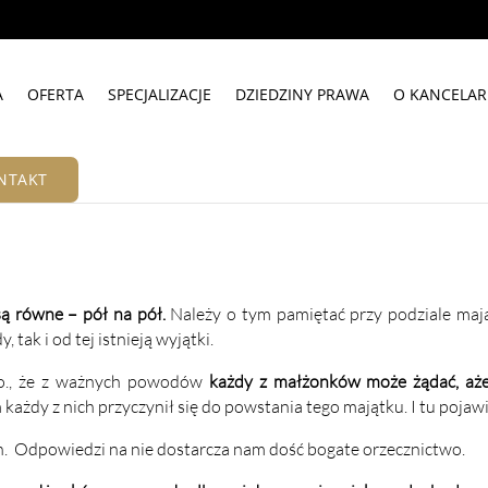
A
OFERTA
SPECJALIZACJE
DZIEDZINY PRAWA
O KANCELARI
NTAKT
Udziały w majątku wspólnym
ą równe – pół na pół.
Należy o tym pamiętać przy
podziale maj
tak i od tej istnieją wyjątki.
.r.o., że z ważnych powodów
każdy z małżonków może żądać, aż
 każdy z nich przyczynił się do powstania tego majątku. I tu pojawi
h. Odpowiedzi na nie dostarcza nam dość bogate orzecznictwo.