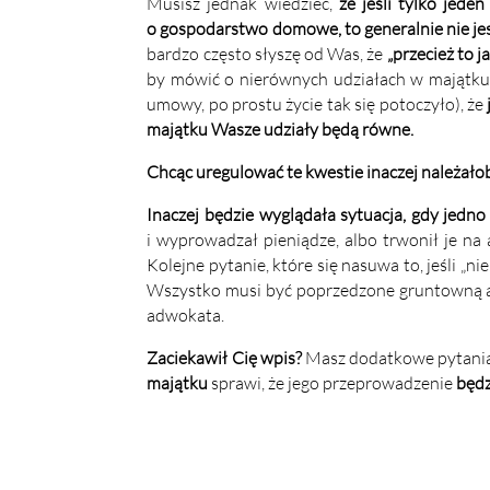
Musisz jednak wiedzieć,
że jeśli tylko jed
o gospodarstwo domowe, to generalnie nie je
bardzo często słyszę od Was, że
„przecież to 
by mówić o nierównych udziałach w majątku wsp
umowy, po prostu życie tak się potoczyło), że
majątku Wasze udziały będą równe.
Chcąc uregulować te kwestie inaczej należał
Inaczej będzie wyglądała sytuacja, gdy jedno
i wyprowadzał pieniądze, albo trwonił je na
Kolejne pytanie, które się nasuwa to, jeśli „
Wszystko musi być poprzedzone gruntowną an
adwokata.
Zaciekawił Cię wpis?
Masz dodatkowe pytania? 
majątku
sprawi, że jego przeprowadzenie
będz