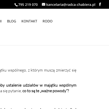
795 219 070
kancelaria@radca-chabiera.pl
I
BLOG
KONTAKT
RODO
ątku
wspólnego, z którym muszą zmierzyć się
eby ustalenie udziałów w majątku wspólnym
a się pytanie,
co to są te „ważne powody”?