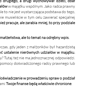
d drugiego, a drugi wychowywał dzieci, dbał
iałów
w majątku wspólnym. Jako
radca prawny
ale to nie jest wystarczająca podstawa do tego,
nie musieliście w tym celu zawierać specjalnej
nież pracuje, ale zarabia mniej, to przy podziale
małżeństwa, ale to temat na odrębny wpis.
wczas, gdy jeden z małżonków był hazardzistą
ć ustalenie nierównych udziałów w majątku.
ny? Tutaj też nie ma jednoznacznej odpowiedzi.
 z pomocy doświadczonego
radcy prawnego
lub
doświadczenie w prowadzeniu spraw o
podział
nami
Twoje
finanse będą właściwie chronione
.